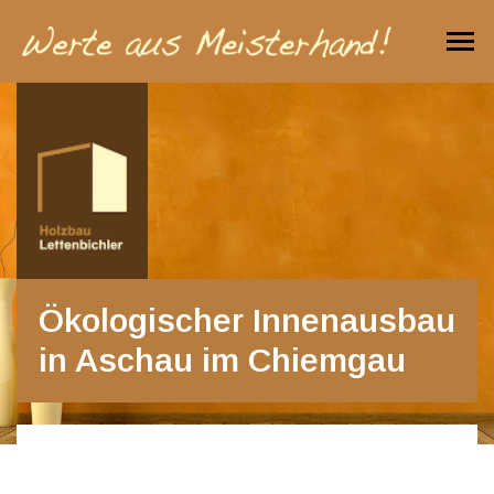
📞 +49 160 907 167 13 ✉️
holzbau@lettenbichler.eu
Ökologischer Innenausbau
in Aschau im Chiemgau
Lehmputz, Trockenestrich mit
Tonplatten und Vollholzböden