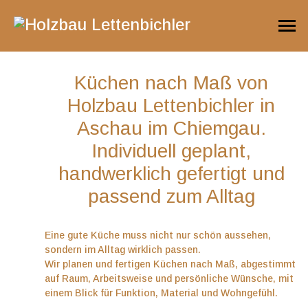
📞 +49 160 907 167 13 ✉️
holzbau@lettenbichler.eu
Küchen nach Maß von
Holzbau Lettenbichler in
Aschau im Chiemgau.
Individuell geplant,
handwerklich gefertigt und
Küchen nach Maß
passend zum Alltag
aus Meisterhand
Eine gute Küche muss nicht nur schön aussehen,
sondern im Alltag wirklich passen.
Wir planen und fertigen Küchen nach Maß, abgestimmt
Individuell geplant, sauber gefertigt und auf
auf Raum, Arbeitsweise und persönliche Wünsche, mit
Ihren Alltag abgestimmt
einem Blick für Funktion, Material und Wohngefühl.